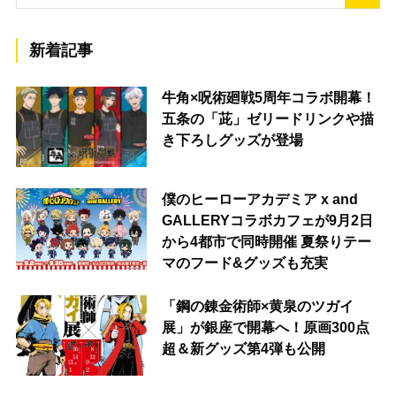
新着記事
牛角×呪術廻戦5周年コラボ開幕！
五条の「茈」ゼリードリンクや描
き下ろしグッズが登場
僕のヒーローアカデミア x and
GALLERYコラボカフェが9月2日
から4都市で同時開催 夏祭りテー
マのフード&グッズも充実
「鋼の錬金術師×黄泉のツガイ
展」が銀座で開幕へ！原画300点
超＆新グッズ第4弾も公開