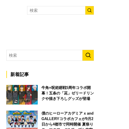
新着記事
牛角×呪術廻戦5周年コラボ開
幕！五条の「茈」ゼリードリン
クや描き下ろしグッズが登場
僕のヒーローアカデミア x and
GALLERYコラボカフェが9月2
日から4都市で同時開催 夏祭り