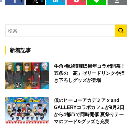
新着記事
牛角×呪術廻戦5周年コラボ開幕！
五条の「茈」ゼリードリンクや描
き下ろしグッズが登場
僕のヒーローアカデミア x and
GALLERYコラボカフェが9月2日
から4都市で同時開催 夏祭りテー
マのフード&グッズも充実