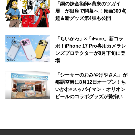
「鋼の錬金術師×黄泉のツガイ
展」が銀座で開幕へ！原画300点
超＆新グッズ第4弾も公開
「ちいかわ」×「iFace」新コラ
ボ！iPhone 17 Pro専用カメラレ
ンズプロテクターが8月下旬に登
場
「シーサーのおみやげやさん」が
那覇空港に8月12日オープン！ち
いかわ×スッパイマン・オリオン
ビールのコラボグッズが勢揃い