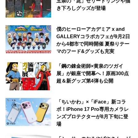
五条の「茈」ゼリードリンクや描
き下ろしグッズが登場
僕のヒーローアカデミア x and
GALLERYコラボカフェが9月2日
から4都市で同時開催 夏祭りテー
マのフード&グッズも充実
「鋼の錬金術師×黄泉のツガイ
展」が銀座で開幕へ！原画300点
超＆新グッズ第4弾も公開
「ちいかわ」×「iFace」新コラ
ボ！iPhone 17 Pro専用カメラレ
ンズプロテクターが8月下旬に登
場