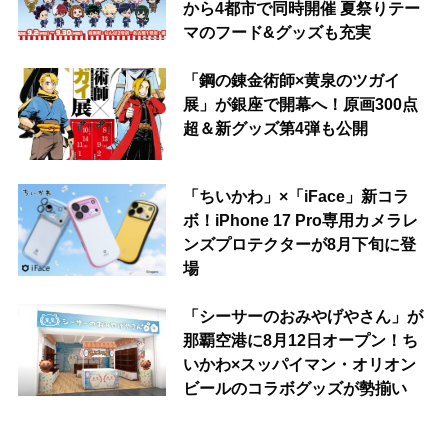
から4都市で同時開催 夏祭りテー
マのフード&グッズも充実
「鋼の錬金術師×黄泉のツガイ
展」が銀座で開幕へ！原画300点
超＆新グッズ第4弾も公開
「ちいかわ」×「iFace」新コラ
ボ！iPhone 17 Pro専用カメラレ
ンズプロテクターが8月下旬に登
場
「シーサーのおみやげやさん」が
那覇空港に8月12日オープン！ち
いかわ×スッパイマン・オリオン
ビールのコラボグッズが勢揃い